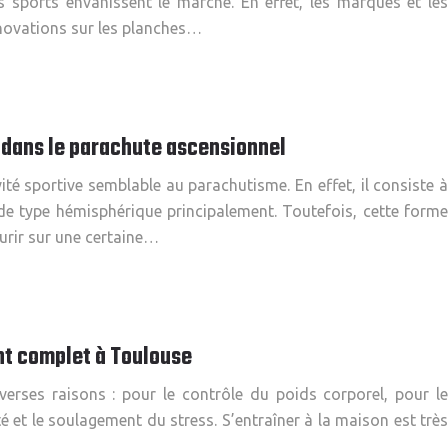
s sports envahissent le marché. En effet, les marques et les
nnovations sur les planches…
 dans le parachute ascensionnel
ité sportive semblable au parachutisme. En effet, il consiste à
e de type hémisphérique principalement. Toutefois, cette forme
urir sur une certaine…
nt complet à Toulouse
verses raisons : pour le contrôle du poids corporel, pour le
 et le soulagement du stress. S’entraîner à la maison est très