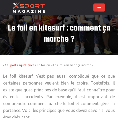
Le foil en kitesurf : comment ça
marche ?
/
Sports aquatiques
/ Le foil en kitesurf : comment ça marche ?
Le foil kitesurf n’est pas aussi compliqué que ce que
certaines personnes veulent bien le croire. Toutefois, il
existe quelques principes de base qu’il faut connaître pour
éviter les accidents. Par exemple, il est important de
comprendre comment marche le foil et comment gérer la
portance. Voici les principes que vous devez savoir si vous
êtes débutant.